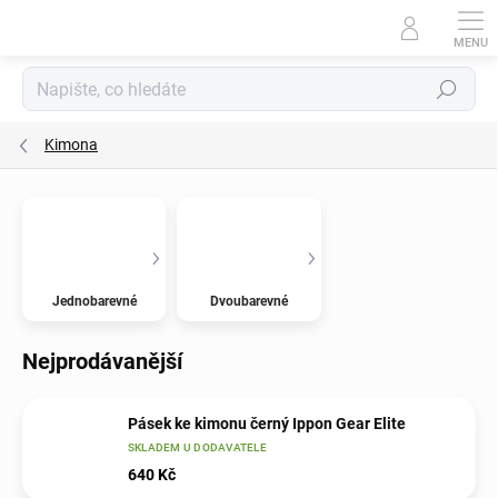
Přejít
na
obsah
Hledat
Kimona
Jednobarevné
Dvoubarevné
Nejprodávanější
Pásek ke kimonu černý Ippon Gear Elite
SKLADEM U DODAVATELE
640 Kč