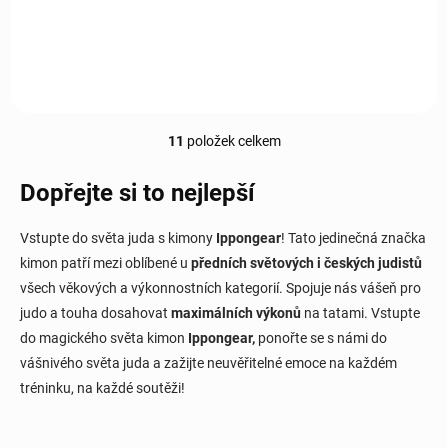
Pásek má nášivku s logem Ippongear a doporučujeme ho ke
špičkovým kimonům této značky. Nášivka na konci pásku...
11
položek celkem
O
v
l
Dopřejte si to nejlepší
á
d
Vstupte do světa juda s kimony
Ippongear
! Tato jedinečná značka
a
c
kimon patří mezi oblíbené u
předních světových i českých judistů
í
všech věkových a výkonnostních kategorií. Spojuje nás vášeň pro
p
judo a touha dosahovat
maximálních výkonů
na tatami. Vstupte
r
v
do magického světa kimon
Ippongear,
ponořte se s námi do
k
vášnivého světa juda a zažijte neuvěřitelné emoce na každém
y
tréninku, na každé soutěži!
v
ý
p