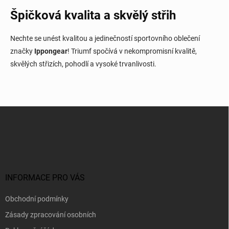
i
s
Špičková kvalita a skvělý střih
u
Nechte se unést kvalitou a jedinečností sportovního oblečení
značky
Ippongear
! Triumf spočívá v nekompromisní kvalitě,
skvělých střizích, pohodlí a vysoké trvanlivosti.
Z
á
p
a
t
í
INFORMACE PRO VÁS
Obchodní podmínky
Zásady zpracování osobních