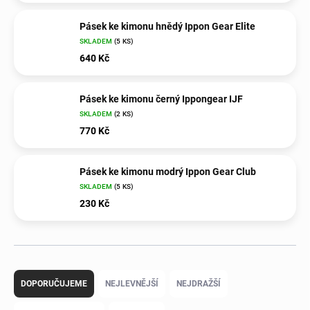
Pásek ke kimonu hnědý Ippon Gear Elite
SKLADEM
(5 KS)
640 Kč
Pásek ke kimonu černý Ippongear IJF
SKLADEM
(2 KS)
770 Kč
Pásek ke kimonu modrý Ippon Gear Club
SKLADEM
(5 KS)
230 Kč
Ř
a
DOPORUČUJEME
NEJLEVNĚJŠÍ
NEJDRAŽŠÍ
z