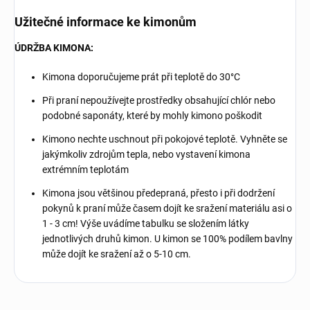
Užitečné informace ke kimonům
ÚDRŽBA KIMONA:
Kimona doporučujeme prát při teplotě do 30°C
Při praní nepoužívejte prostředky obsahující chlór nebo
podobné saponáty, které by mohly kimono poškodit
Kimono nechte uschnout při pokojové teplotě. Vyhněte se
jakýmkoliv zdrojům tepla, nebo vystavení kimona
extrémním teplotám
Kimona jsou většinou předepraná, přesto i při dodržení
pokynů k praní může časem dojít ke sražení materiálu asi o
1 - 3 cm! Výše uvádíme tabulku se složením látky
jednotlivých druhů kimon. U kimon se 100% podílem bavlny
může dojít ke sražení až o 5-10 cm.