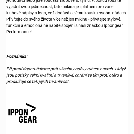
jednotlivci nebo jste součástí klubového týmu. A pokud toužíte
vyjádřit svou jedinečnost, tato mikina je i plátnem pro vaše
klubové nápisy a loga, což dodává celému kousku osobní nádech.
Přivítejte do svého života více než jen mikinu - přivítejte stylové,
funkční a emocionálně nabité spojení s naší značkou Ippongear
Performance!
Poznámka
:
Při praní doporučujeme prát všechny oděvy rubem navrch. I když
jsou potisky velmi kvalitní a trvanlivé, chrání se tím proti otěru a
prodlužuje se tak jejich trvanlivost.