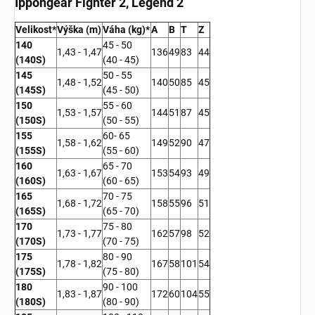
Ippongear Fighter 2, Legend 2
Velikost*
Výška (m)
Váha (kg)*
A
B
T
Z
140
45 - 50
1,43 - 1,47
136
49
83
44
(140S)
(40 - 45)
145
50 - 55
1,48 - 1,52
140
50
85
45
(145S)
(45 - 50)
150
55 - 60
1,53 - 1,57
144
51
87
45
(150S)
(50 - 55)
155
60- 65
1,58 - 1,62
149
52
90
47
(155S)
(55 - 60)
160
65 - 70
1,63 - 1,67
153
54
93
49
(160S)
(60 - 65)
165
70 - 75
1,68 - 1,72
158
55
96
51
(165S)
(65 - 70)
170
75 - 80
1,73 - 1,77
162
57
98
52
(170S)
(70 - 75)
175
80 - 90
1,78 - 1,82
167
58
101
54
(175S)
(75 - 80)
180
90 - 100
1,83 - 1,87
172
60
104
55
(180S)
(80 - 90)