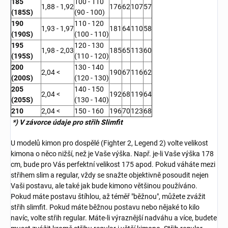
185
100 - 110
1,88 - 1,92
176
62
107
57
(185S)
(90 - 100)
190
110 - 120
1,93 - 1,97
181
64
110
58
(190S)
(100 - 110)
195
120 - 130
1,98 - 2,03
185
65
113
60
(195S)
(110 - 120)
200
130 - 140
2,04 <
190
67
116
62
(200S)
(120 - 130)
205
140 - 150
2,04 <
192
68
119
64
(205S)
(130 - 140)
210
2,04 <
150 - 160
196
70
123
68
*) V závorce údaje pro střih
Slimfit
U modelů kimon pro dospělé (Fighter 2, Legend 2) volte velikost
kimona o něco nižší, než je Vaše výška. Např. je-li Vaše výška 178
cm, bude pro Vás perfektní velikost 175 apod. Pokud váháte mezi
střihem slim a
regular
, vždy se snažte objektivně posoudit nejen
Vaši postavu, ale také jak bude kimono většinou používáno.
Pokud máte postavu štíhlou, až téměř "běžnou", můžete zvážit
střih slimfit. Pokud máte běžnou postavu nebo nějaké to kilo
navíc, volte střih regular. Máte-li výraznější nadváhu a více, budete