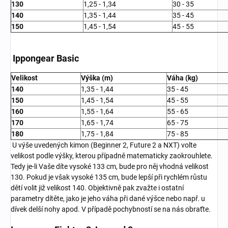
130
1,25 - 1,34
30 - 35
140
1,35 - 1,44
35 - 45
150
1,45 - 1,54
45 - 55
Ippongear Basic
Velikost
Výška (m)
Váha (kg)
140
1,35 - 1,44
35 - 45
150
1,45 - 1,54
45 - 55
160
1,55 - 1,64
55 - 65
170
1,65 - 1,74
65 - 75
180
1,75 - 1,84
75 - 85
U výše uvedených kimon (Beginner 2, Future 2 a NXT) volte
velikost podle výšky, kterou případně matematicky zaokrouhlete.
Tedy je-li Vaše díte vysoké 133 cm, bude pro něj vhodná velikost
130. Pokud je však vysoké 135 cm, bude lepší při rychlém růstu
dětí volit již velikost 140. Objektivně pak zvažte i ostatní
parametry dítěte, jako je jeho váha při dané výšce nebo např. u
dívek delší nohy apod. V případě pochybností se na nás obraťte.