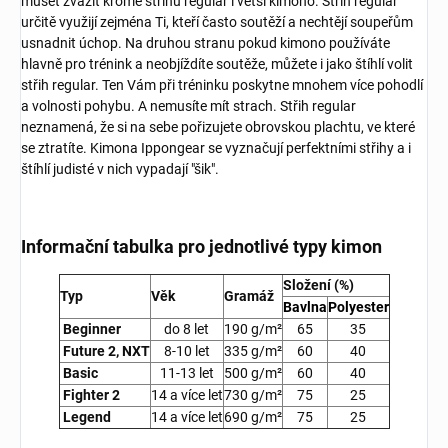
muset zvážit kromě střihu regular i větší kimono. Střih regular
určitě využijí zejména Ti, kteří často soutěží a nechtějí soupeřům
usnadnit úchop. Na druhou stranu pokud kimono používáte
hlavně pro trénink a neobjíždíte soutěže, můžete i jako štíhlí volit
střih regular. Ten Vám při tréninku poskytne mnohem více pohodlí
a volnosti pohybu. A nemusíte mít strach. Střih regular
neznamená, že si na sebe pořizujete obrovskou plachtu, ve které
se ztratíte. Kimona Ippongear se vyznačují perfektními střihy a i
štíhlí judisté v nich vypadají "šik".
Informační tabulka pro jednotlivé typy kimon
Složení (%)
Typ
Věk
Gramáž
Bavlna
Polyester
Beginner
do 8 let
190
g/m²
65
35
Future 2, NXT
8-10 let
335
g/m²
60
40
Basic
11-13 let
500
g/m²
60
40
Fighter 2
14 a více let
730
g/m²
75
25
Legend
14 a více let
690
g/m²
75
25