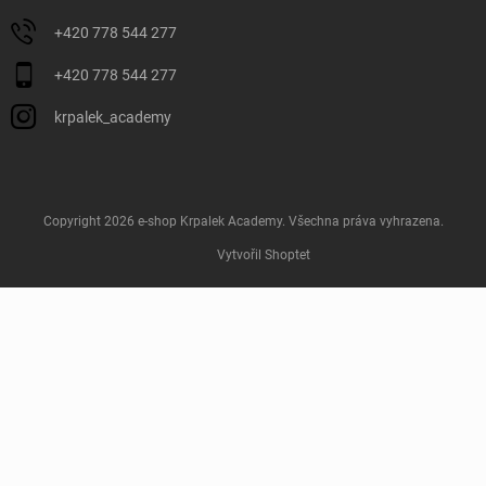
+420 778 544 277
+420 778 544 277
krpalek_academy
Copyright 2026
e-shop Krpalek Academy
. Všechna práva vyhrazena.
Vytvořil Shoptet