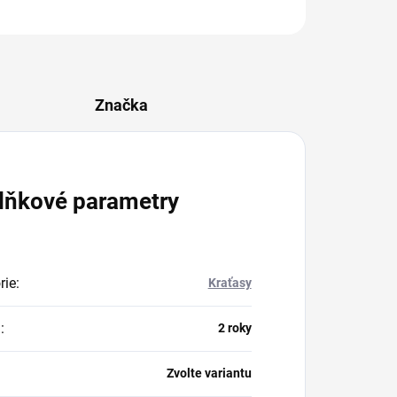
ZEPTAT SE
Značka
lňkové parametry
rie
:
Kraťasy
a
:
2 roky
Zvolte variantu